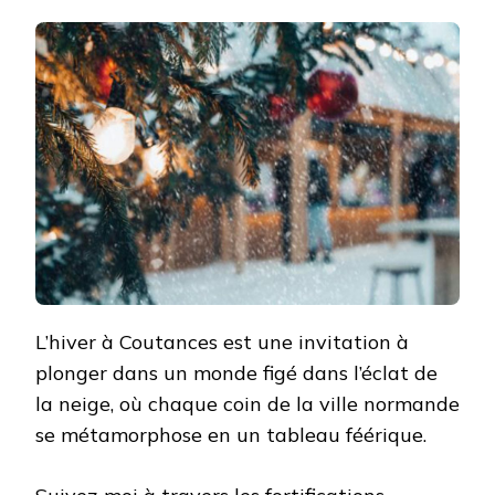
HIVERNALE
À
COUTANCES
:
À
LA
DÉCOUVERTE
D’UN
MONDE
DE
GLACE
ET
DE
NEIGE
L’hiver à Coutances est une invitation à
plonger dans un monde figé dans l’éclat de
la neige, où chaque coin de la ville normande
se métamorphose en un tableau féérique.