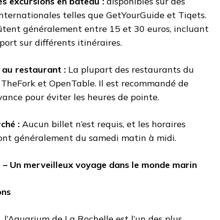
les excursions en bateau :
disponibles sur des
nternationales telles que GetYourGuide et Tiqets.
oûtent généralement entre 15 et 30 euros, incluant
 port sur différents itinéraires.
 au restaurant :
La plupart des restaurants du
t TheFork et OpenTable. Il est recommandé de
avance pour éviter les heures de pointe.
rché :
Aucun billet n’est requis, et les horaires
sont généralement du samedi matin à midi.
e – Un merveilleux voyage dans le monde marin
ons
, l’Aquarium de La Rochelle est l’un des plus