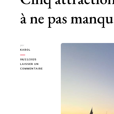
à ne pas manqu
par
KAROL
06/11/2025
LAISSER UN
SUR
COMMENTAIRE
MONUMENTS
DE
LA
ROCHELLE :
CINQ
ATTRACTIONS
INCONTOURNABLES
À
NE