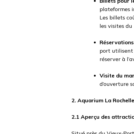
Billets pour 
plateformes i
Les billets c
les visites du
Réservations
port utilisen
réserver à l’
Visite du ma
d’ouverture 
2. Aquarium La Rochell
2.1 Aperçu des attracti
Situé près du Vieux-Port