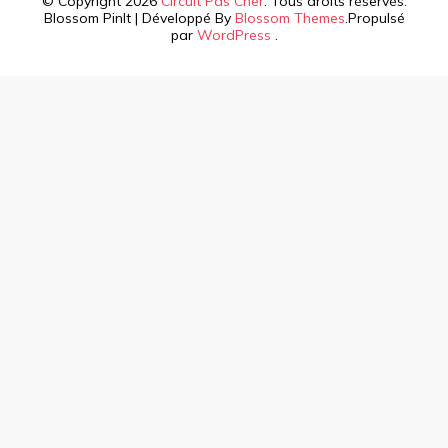
© Copyright 2026
Circuit Pas Cher
. Tous droits réservés.
Blossom PinIt | Développé By
Blossom Themes
.Propulsé
par
WordPress
.