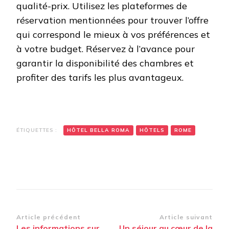
qualité-prix. Utilisez les plateformes de
réservation mentionnées pour trouver l’offre
qui correspond le mieux à vos préférences et
à votre budget. Réservez à l’avance pour
garantir la disponibilité des chambres et
profiter des tarifs les plus avantageux.
ÉTIQUETTES :
HÔTEL BELLA ROMA
HÔTELS
ROME
Navigation
Article précédent
Article suivant
Les informations sur
Un séjour au cœur de la