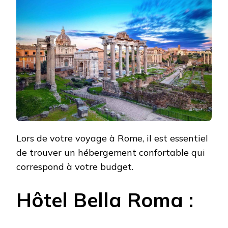
BON
MARCHÉ
À
ROME
:
UN
SÉJOUR
CONFORTABLE
SANS
SE
RUINER
Lors de votre voyage à Rome, il est essentiel
de trouver un hébergement confortable qui
correspond à votre budget.
Hôtel Bella Roma :